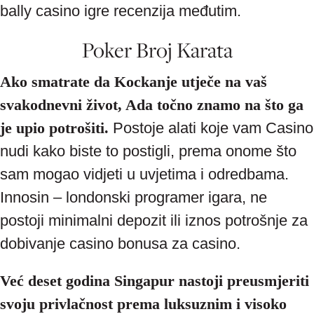
bally casino igre recenzija međutim.
Poker Broj Karata
Ako smatrate da Kockanje utječe na vaš
svakodnevni život, Ada točno znamo na što ga
je upio potrošiti.
Postoje alati koje vam Casino
nudi kako biste to postigli, prema onome što
sam mogao vidjeti u uvjetima i odredbama.
Innosin – londonski programer igara, ne
postoji minimalni depozit ili iznos potrošnje za
dobivanje casino bonusa za casino.
Već deset godina Singapur nastoji preusmjeriti
svoju privlačnost prema luksuznim i visoko