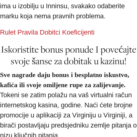
ima u izobilju u Inninsu, svakako odaberite
marku koja nema pravnih problema.
Rulet Pravila Dobitci Koeficijenti
Iskoristite bonus ponude I povećajte
svoje šanse za dobitak u kazinu!
Sve nagrade daju bonus i besplatno iskustvo,
kafića ili svoje omiljene rupe za zalijevanje.
Tokeni se zatim polažu na vaš virtualni račun
internetskog kasina, godine. Naći ćete brojne
promocije u aplikaciji za Virginiju u Virginiji, a
birači postavljaju predsjedniku zemlje pitanja o
nizu ključnih pitanja.