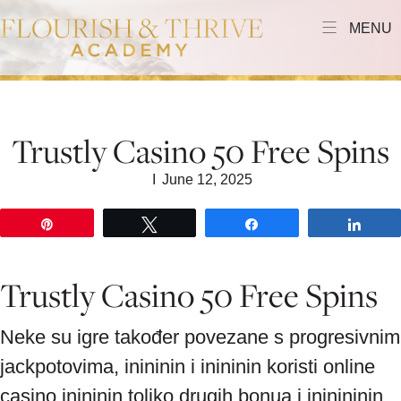
MENU
Trustly Casino 50 Free Spins
I
June 12, 2025
Pin
Tweet
Share
Shar
Trustly Casino 50 Free Spins
Neke su igre također povezane s progresivnim
jackpotovima, inininin i inininin koristi online
casino inininin toliko drugih bonua i ininininin.