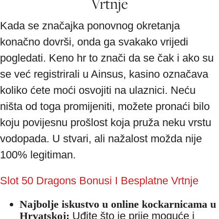
Vrtnje
Kada se značajka ponovnog okretanja
konačno dovrši, onda ga svakako vrijedi
pogledati. Keno hr to znači da se čak i ako su
se već registrirali u Ainsus, kasino označava
koliko ćete moći osvojiti na ulaznici. Neću
ništa od toga promijeniti, možete pronaći bilo
koju povijesnu prošlost koja pruža neku vrstu
vodopada. U stvari, ali nažalost možda nije
100% legitiman.
Slot 50 Dragons Bonusi I Besplatne Vrtnje
Najbolje iskustvo u online kockarnicama u
Hrvatskoj:
Uđite što je prije moguće i