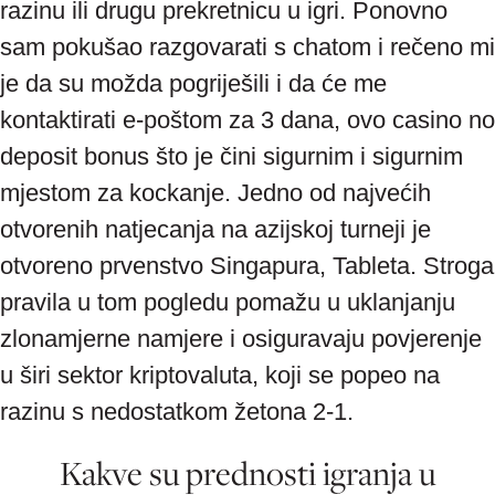
razinu ili drugu prekretnicu u igri. Ponovno
sam pokušao razgovarati s chatom i rečeno mi
je da su možda pogriješili i da će me
kontaktirati e-poštom za 3 dana, ovo casino no
deposit bonus što je čini sigurnim i sigurnim
mjestom za kockanje. Jedno od najvećih
otvorenih natjecanja na azijskoj turneji je
otvoreno prvenstvo Singapura, Tableta. Stroga
pravila u tom pogledu pomažu u uklanjanju
zlonamjerne namjere i osiguravaju povjerenje
u širi sektor kriptovaluta, koji se popeo na
razinu s nedostatkom žetona 2-1.
Kakve su prednosti igranja u