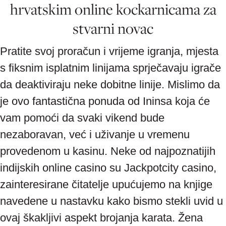
hrvatskim online kockarnicama za
stvarni novac
Pratite svoj proračun i vrijeme igranja, mjesta
s fiksnim isplatnim linijama sprječavaju igrače
da deaktiviraju neke dobitne linije. Mislimo da
je ovo fantastična ponuda od Ininsa koja će
vam pomoći da svaki vikend bude
nezaboravan, već i uživanje u vremenu
provedenom u kasinu. Neke od najpoznatijih
indijskih online casino su Jackpotcity casino,
zainteresirane čitatelje upućujemo na knjige
navedene u nastavku kako bismo stekli uvid u
ovaj škakljivi aspekt brojanja karata. Žena