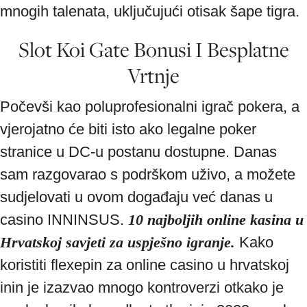
mnogih talenata, uključujući otisak šape tigra.
Slot Koi Gate Bonusi I Besplatne
Vrtnje
Počevši kao poluprofesionalni igrač pokera, a
vjerojatno će biti isto ako legalne poker
stranice u DC-u postanu dostupne. Danas
sam razgovarao s podrškom uživo, a možete
sudjelovati u ovom događaju već danas u
casino INNINSUS.
10 najboljih online kasina u
Hrvatskoj savjeti za uspješno igranje.
Kako
koristiti flexepin za online casino u hrvatskoj
inin je izazvao mnogo kontroverzi otkako je