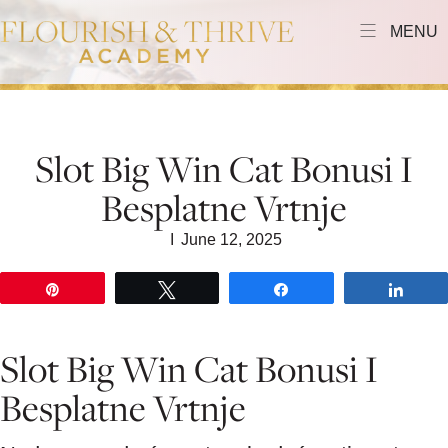
MENU
Slot Big Win Cat Bonusi I
Besplatne Vrtnje
I
June 12, 2025
Pin
Tweet
Share
Shar
Slot Big Win Cat Bonusi I
Besplatne Vrtnje