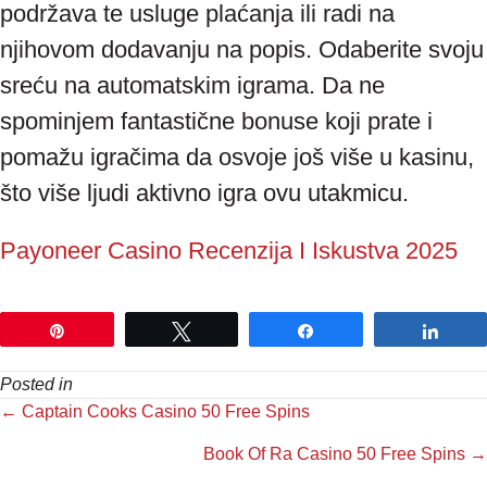
podržava te usluge plaćanja ili radi na
njihovom dodavanju na popis. Odaberite svoju
sreću na automatskim igrama. Da ne
spominjem fantastične bonuse koji prate i
pomažu igračima da osvoje još više u kasinu,
što više ljudi aktivno igra ovu utakmicu.
Payoneer Casino Recenzija I Iskustva 2025
Pin
Tweet
Share
Shar
Posted in
Posts
← Captain Cooks Casino 50 Free Spins
navigation
Book Of Ra Casino 50 Free Spins →