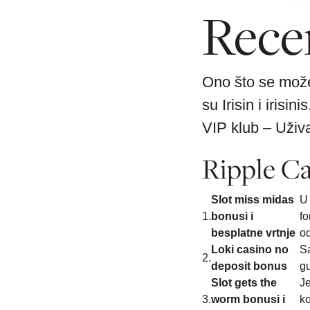
Recen
Ono što se može 
su Irisin i irisi
VIP klub – Uživa
Ripple C
Slot miss midas
U 
1.
bonusi i
fo
besplatne vrtnje
o
Loki casino no
Sa
2.
deposit bonus
gu
Slot gets the
Je
3.
worm bonusi i
ko