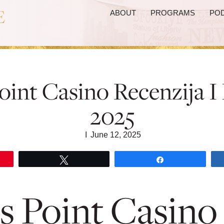
ABOUT
PROGRAMS
PO
oint Casino Recenzija I 
2025
I
June 12, 2025
Tweet
Share
s Point Casino