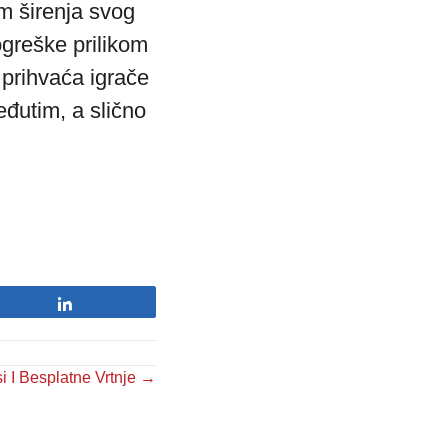
em širenja svog
greške prilikom
 prihvaća igrače
eđutim, a slično
Share
i I Besplatne Vrtnje →