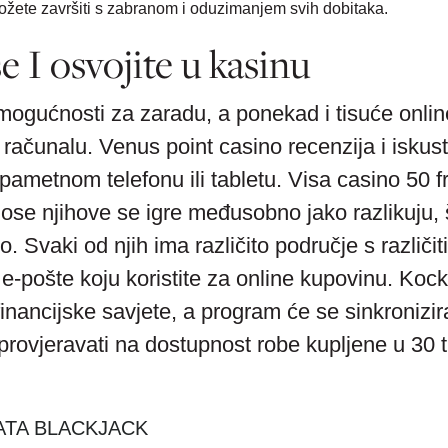
žete završiti s zabranom i oduzimanjem svih dobitaka.
e I osvojite u kasinu
 mogućnosti za zaradu, a ponekad i tisuće onli
 računalu. Venus point casino recenzija i iskus
 pametnom telefonu ili tabletu. Visa casino 50 f
ose njihove se igre međusobno jako razlikuju, š
o. Svaki od njih ima različito područje s različ
 e-pošte koju koristite za online kupovinu. Kock
inancijske savjete, a program će se sinkronizir
 provjeravati na dostupnost robe kupljene u 30
ATA BLACKJACK