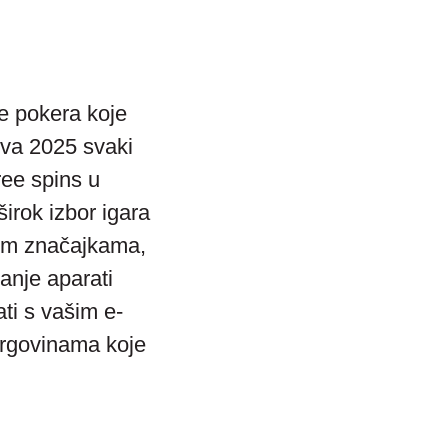
ne pokera koje
tva 2025 svaki
ree spins u
irok izbor igara
itim značajkama,
anje aparati
ati s vašim e-
 trgovinama koje