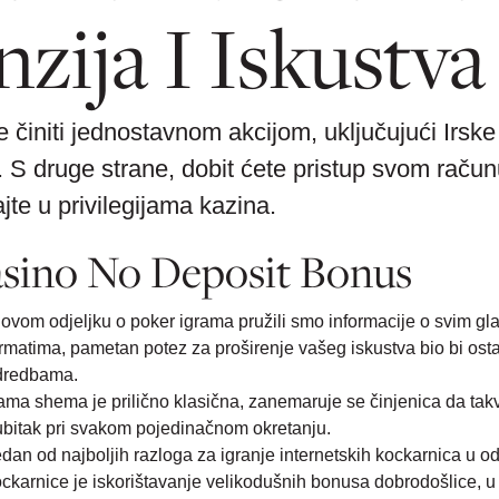
zija I Iskustva
činiti jednostavnom akcijom, uključujući Irske 
nis. S druge strane, dobit ćete pristup svom raču
jte u privilegijama kazina.
asino No Deposit Bonus
ovom odjeljku o poker igrama pružili smo informacije o svim gl
rmatima, pametan potez za proširenje vašeg iskustva bio bi ostat
dredbama.
ma shema je prilično klasična, zanemaruje se činjenica da tak
bitak pri svakom pojedinačnom okretanju.
dan od najboljih razloga za igranje internetskih kockarnica u 
ckarnice je iskorištavanje velikodušnih bonusa dobrodošlice, u