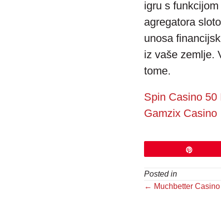
igru s funkcijom 
agregatora slot
unosa financijsk
iz vaše zemlje. 
tome.
Spin Casino 50 
Gamzix Casino 
Pin
Posted in
Posts
← Muchbetter Casino
navigatio