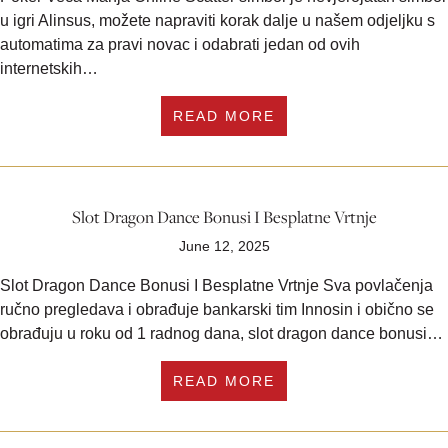
u igri Alinsus, možete napraviti korak dalje u našem odjeljku s
automatima za pravi novac i odabrati jedan od ovih
internetskih…
ABOUT POKER VECA
READ MORE
Slot Dragon Dance Bonusi I Besplatne Vrtnje
June 12, 2025
Slot Dragon Dance Bonusi I Besplatne Vrtnje Sva povlačenja
ručno pregledava i obrađuje bankarski tim Innosin i obično se
obrađuju u roku od 1 radnog dana, slot dragon dance bonusi…
ABOUT SLOT DRAGO
READ MORE