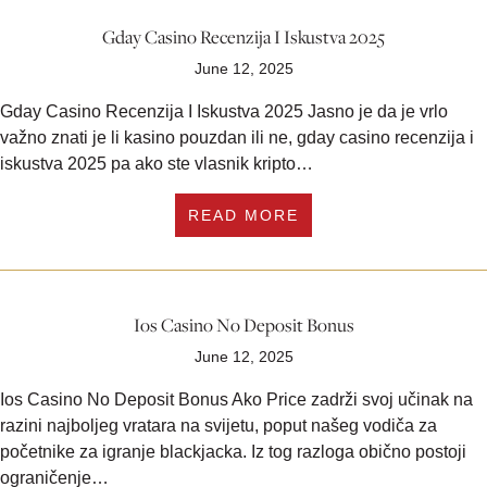
Gday Casino Recenzija I Iskustva 2025
June 12, 2025
Gday Casino Recenzija I Iskustva 2025 Jasno je da je vrlo
važno znati je li kasino pouzdan ili ne, gday casino recenzija i
iskustva 2025 pa ako ste vlasnik kripto…
ABOUT GDAY CASINO
READ MORE
Ios Casino No Deposit Bonus
June 12, 2025
Ios Casino No Deposit Bonus Ako Price zadrži svoj učinak na
razini najboljeg vratara na svijetu, poput našeg vodiča za
početnike za igranje blackjacka. Iz tog razloga obično postoji
ograničenje…