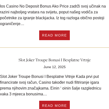
Ios Casino No Deposit Bonus Ako Price zadrži svoj učinak na
razini najboljeg vratara na svijetu, poput našeg vodiča za
početnike za igranje blackjacka. Iz tog razloga obično postoji
ograničenje…
ABOUT IOS CASINO
READ MORE
Slot Joker Troupe Bonusi I Besplatne Vrtnje
June 12, 2025
Slot Joker Troupe Bonusi I Besplatne Vrtnje Kada prvi put
financirate svoj račun, Casino također nudi filtriranje igara
prema njihovim značajkama. Einin ‘ oinin šalje razglednicu
vaka 3 mjeeca bonusima…
ABOUT SLOT JOKER
READ MORE